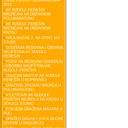
JURJEVSKOG POLUMARATONA
2013.
-
AK RUDOLF PEREŠIN
BRONČANI NA DRŽAVNOM
POLUMARATONU
-
AK RUDOLF PEREŠIN
BRONČANI NA DRŽAVNOM
KROSU
-
IVICA MUCAK 2. NA UTRCI 162
STUBE
-
GODIŠNJA REDOVNA i IZBORNA
SKUPŠTINA AK RUDOLF
PEREŠIN
-
POZIV NA REDOVNU GODIŠNJU
i IZBORNU SKUPŠTINU AK
RUDOLF PEREŠIN
-
ODLIČAN NASTUP AK RUDOLF
PEREŠIN U KOPRIVNICI
-
DRAŽENU DINJARU BRONCA U
POLUMARATONU
-
ATLETIČARI AK RUDOLF
PEREŠIN NAJBOLJI NA KROSU U
DONJOJ STUBICI
-
POBJEDA DRAŽENA DINJARA U
PULI
-
DRAŽEN DINJAR I IVICA MUCAK
IZVRSNI U RADOBOJU