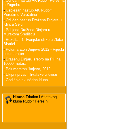
-
Odličan nastup AK Rudolf Perešina
u Zagrebu
-
Uspješan nastup AK Rudolf
Perešin u Varaždinu
-
Odličan nastup Dražena Dinjara u
Klinča Selu
-
Pobjeda Dražena Dinjara u
Murskom Središću
-
Rezultati 1. Ivanjske utrke u Zlatar
Bistrici
-
Polumaraton Jurjevo 2012 - Riječki
polumaraton
-
Draženu Dinjaru srebro na PH na
10000 metara
-
Polumaraton Jurjevo, 2012
-
Ekipni prvaci Hrvatske u krosu
-
Godišnja skupština kluba
Himna
Triatlon i Atletskog
kluba Rudolf Perešin: