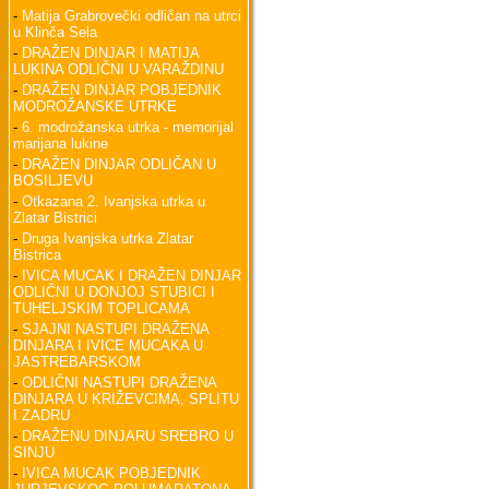
-
Matija Grabrovečki odličan na utrci
u Klinča Sela
-
DRAŽEN DINJAR I MATIJA
LUKINA ODLIČNI U VARAŽDINU
-
DRAŽEN DINJAR POBJEDNIK
MODROŽANSKE UTRKE
-
6. modrožanska utrka - memorijal
marijana lukine
-
DRAŽEN DINJAR ODLIČAN U
BOSILJEVU
-
Otkazana 2. Ivanjska utrka u
Zlatar Bistrici
-
Druga Ivanjska utrka Zlatar
Bistrica
-
IVICA MUCAK I DRAŽEN DINJAR
ODLIČNI U DONJOJ STUBICI I
TUHELJSKIM TOPLICAMA
-
SJAJNI NASTUPI DRAŽENA
DINJARA I IVICE MUCAKA U
JASTREBARSKOM
-
ODLIČNI NASTUPI DRAŽENA
DINJARA U KRIŽEVCIMA, SPLITU
I ZADRU
-
DRAŽENU DINJARU SREBRO U
SINJU
-
IVICA MUCAK POBJEDNIK