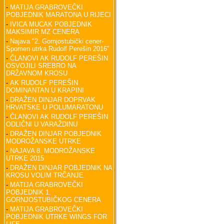
-
MATIJA GRABROVEČKI
POBJEDNIK MARATONA U RIJECI
-
IVICA MUCAK POBJEDNIK
MAKSIMIR MZ CENERA
-
Najava "2. Gornjostubički cener-
Spomen utrka Rudolf Perešin 2016"
-
ČLANOVI AK RUDOLF PEREŠIN
OSVOJILI SREBRO NA
DRŽAVNOM KROSU
-
AK RUDOLF PEREŠIN
DOMINANTAN U KRAPINI
-
DRAŽEN DINJAR DOPRVAK
HRVATSKE U POLUMARATONU
-
ČLANOVI AK RUDOLF PEREŠIN
ODLIČNI U VARAŽDINU
-
DRAŽEN DINJAR POBJEDNIK
MODROŽANSKE UTRKE
-
NAJAVA 8. MODROŽANSKE
UTRKE 2015
-
DRAŽEN DINJAR POBJEDNIK NA
KROSU VOLIM TRČANJE
-
MATIJA GRABROVEČKI
POBJEDNIK 1.
GORNJOSTUBIČKOG CENERA
-
MATIJA GRABROVEČKI
POBJEDNIK UTRKE WINGS FOR