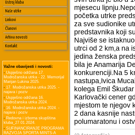
Ustroj kluba
mjesecu lipnju.Nep
Naše utrke
početka utrke pred
Linkovi
za sve sudionike ut
Članovi
predstavnika koji su
Arhiva novosti
Najviše se istaknu
Kontakt
utrci od 2 km,a na i
jedina ženska pred
bila je Anamarija D
Važne obavijesti i novosti:
konkurenciji.Na 5 k
-
Uspješno održana 17.
Modrožanska utrka - 22. Memorijal
nastupa,Ivica Mucak
Marijan Lukina 2025.
-
17. Modrožanska utrka 2025. -
kolega Emil Škudar
najava i poziv
Karlovački cener gd
-
Uspješno održana 16.
Modrožanska utrka 2024.
mjestom te njegov 
-
16. Modrožanska utrka 2024. -
2 dana kasnije nas
najava i poziv
-
Redovna i izborna skupština
polumaratonu i ost
kluba_27.01.2024.
-
SUFINANCIRANJE PROGRAMA
RAZVOJA SPORTA MINTS-A