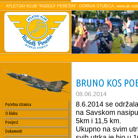
ATLETSKI KLUB "RUDOLF PEREŠIN", GORNJA STUBICA, www.ak.rudol
BRUNO KOS POB
08.06.2014
8.6.2014 se održala
Početna stranica
na Savskom nasipu.Ut
O klubu
5km i 11,5 km.
Povijest
Ukupno na svim utrk
Dokumenti
svih utrka je bio u 