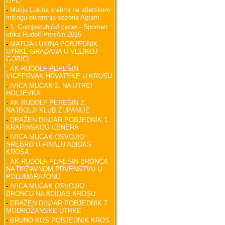
LIFE
-
Matija Lukina srebrni na atletskom
mitingu otvorenja sezone Agram
-
1. Gornjostubički cener - Spomen
utrka Rudolf Perešin 2015
-
MATIJA LUKINA POBJEDNIK
UTRKE GRAĐANA U VELIKOJ
GORICI
-
AK RUDOLF PEREŠIN
VICEPRVAK HRVATSKE U KROSU
-
IVICA MUCAK 2. NA UTRCI
HOLJEVKA
-
AK RUDOLF PEREŠIN 2.
NAJBOLJI KLUB ŽUPANIJE
-
DRAŽEN DINJAR POBJEDNIK 1.
KRAPINSKOG CENERA
-
IVICA MUCAK OSVOJIO
SREBRO U FINALU ADIDAS
KROSA
-
AK RUDOLF PEREŠIN BRONCA
NA DRŽAVNOM PRVENSTVU U
POLUMARATONU
-
IVICA MUCAK OSVOJIO
BRONCU NA ADIDAS KROSU
-
DRAŽEN DINJAR POBJEDNIK 7.
MODROŽANSKE UTRKE
-
BRUNO KOS POBJEDNIK KROS