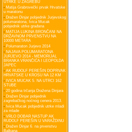
UTRKE U ZAGREBU
-
Matija Grabrovečki prvak Hrvatske
u maratonu
-
Dražen Dinjar pobjednik Jurjevskog
polumaratona, Ivica Mucak
pobjednik utrke građana
-
MATIJA LUKINA BRONČANI NA
DRŽAVNOM PRVENSTVU NA
10000 METARA
-
Polumaraton Jurjevo 2014
-
NAJAVA POLUMARATONA
JURJEVO 2014 - MEMORIJAL
BRANKA VRANČIĆA I LEOPOLDA
JAPEC
-
AK RUDOLF PEREŠIN DOPRVAK
HRVATSKE U KROSU NA 12 KM
-
IVICA MUCAK 5. NA UTRCI 162
STUBE
-
20 godina trčanja Dražena Dinjara
-
Dražen Dinjar pobjednik
zagrebačkog noćnog cenera 2013.
-
Ivica Mucak pobjednik utrke mladi
za mlade
-
VRLO DOBAR NASTUP AK
RUDOLF PEREŠIN U VARAŽDINU
-
Dražen Dinjar 6. na prvenstvu
Balkana