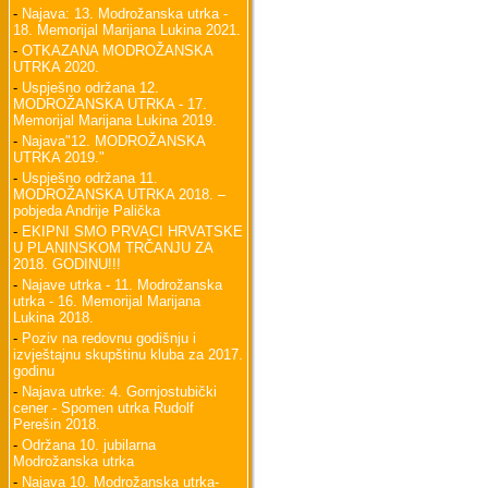
-
Najava: 13. Modrožanska utrka -
18. Memorijal Marijana Lukina 2021.
-
OTKAZANA MODROŽANSKA
UTRKA 2020.
-
Uspješno održana 12.
MODROŽANSKA UTRKA - 17.
Memorijal Marijana Lukina 2019.
-
Najava"12. MODROŽANSKA
UTRKA 2019."
-
Uspješno održana 11.
MODROŽANSKA UTRKA 2018. –
pobjeda Andrije Palička
-
EKIPNI SMO PRVACI HRVATSKE
U PLANINSKOM TRČANJU ZA
2018. GODINU!!!
-
Najave utrka - 11. Modrožanska
utrka - 16. Memorijal Marijana
Lukina 2018.
-
Poziv na redovnu godišnju i
izvještajnu skupštinu kluba za 2017.
godinu
-
Najava utrke: 4. Gornjostubički
cener - Spomen utrka Rudolf
Perešin 2018.
-
Održana 10. jubilarna
Modrožanska utrka
-
Najava 10. Modrožanska utrka-