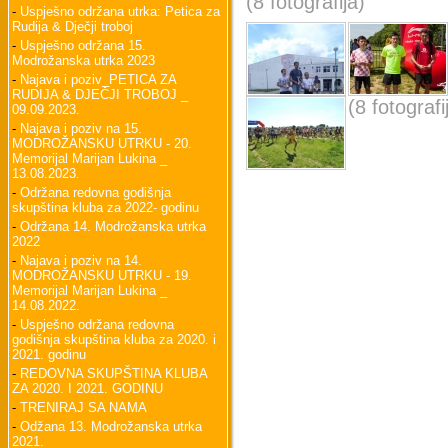
(8 fotografija)
-
Uspješno održana utrka: Petica za
Rudija & Dječji troboj
-
Uspješno održana 15.
Modrožanska utrka 2023
-
Najava i poziv_PETICA ZA
RUDIJA & DJEČJI TROBOJ _
(8 fotografi
09.09.2023.
-
Najava i poziv na 15.
MODROŽANSKU UTRKU - 20.
Memorijal Marijan Lukina _
13.08.2023.
-
Održana redovna godišnja
skupština kluba za 2022- godinu
-
Održana 14. Modrožanska utrka
2022
-
Najava i poziv na 14.
MODROŽANSKU UTRKU - 19.
Memorijal Marijan Lukina _
14.08.2022.
-
Uspješno održana redovna
godišnja skupština kluba za 2020. i
2021. godinu
-
REDOVNA SKUPŠTINA KLUBA
ZA 2020. I 2021. GODINU
-
TRENIRAJ SA NAMA
-
Odžana 13. Modrožanska utrka
2021.