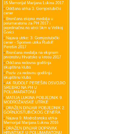
15.Memorijal Marijana Lukina 2017.
-
Održana utrka 3. Gornjostubički
cener
-
Brončana ekipna medalja u
polumaratonu za PH 2017 i
pojedinačna na utrci 5km u Velikoj
Gorici
-
Najava utrke: 3. Gornjostubički
cener - Spomen utrka Rudolf
Perešin 2017
-
Brončana medalja na ekipnom
prvenstvu Hrvatske u krosu 2017
-
Održana redovna godišnja
skupština kluba
-
Poziv za redovnu godišnju
skupštinu kluba
-
AK RUDOLF PEREŠIN OSVOJIO
SREBRO NA PH U
POLUMARATONU
-
MATIJA LUKINA POBJEDNIK 9.
MODROŽANSKE UTRKE
-
DRAŽEN DINJAR POBJEDNIK 2.
GORNJOSTUBIČKOG CENERA
-
Najava 9. Modrožanska utrka-
Memorijal Marijana Lukina 2016
-
DRAŽEN DINJAR DOPRVAK
HRVATSKE U POLUMARATONU