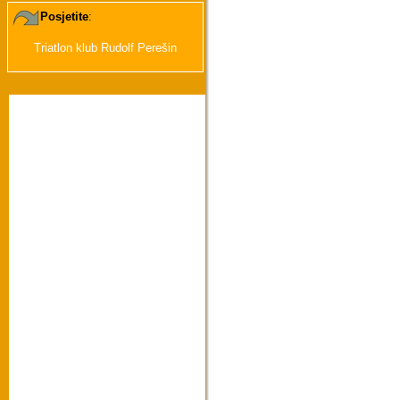
Posjetite
:
Triatlon klub Rudolf Perešin