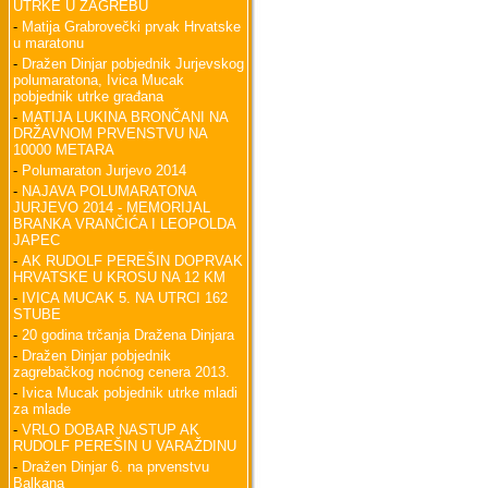
UTRKE U ZAGREBU
-
Matija Grabrovečki prvak Hrvatske
u maratonu
-
Dražen Dinjar pobjednik Jurjevskog
polumaratona, Ivica Mucak
pobjednik utrke građana
-
MATIJA LUKINA BRONČANI NA
DRŽAVNOM PRVENSTVU NA
10000 METARA
-
Polumaraton Jurjevo 2014
-
NAJAVA POLUMARATONA
JURJEVO 2014 - MEMORIJAL
BRANKA VRANČIĆA I LEOPOLDA
JAPEC
-
AK RUDOLF PEREŠIN DOPRVAK
HRVATSKE U KROSU NA 12 KM
-
IVICA MUCAK 5. NA UTRCI 162
STUBE
-
20 godina trčanja Dražena Dinjara
-
Dražen Dinjar pobjednik
zagrebačkog noćnog cenera 2013.
-
Ivica Mucak pobjednik utrke mladi
za mlade
-
VRLO DOBAR NASTUP AK
RUDOLF PEREŠIN U VARAŽDINU
-
Dražen Dinjar 6. na prvenstvu
Balkana