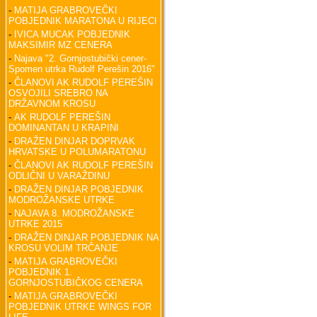
-
MATIJA GRABROVEČKI
POBJEDNIK MARATONA U RIJECI
-
IVICA MUCAK POBJEDNIK
MAKSIMIR MZ CENERA
-
Najava "2. Gornjostubički cener-
Spomen utrka Rudolf Perešin 2016"
-
ČLANOVI AK RUDOLF PEREŠIN
OSVOJILI SREBRO NA
DRŽAVNOM KROSU
-
AK RUDOLF PEREŠIN
DOMINANTAN U KRAPINI
-
DRAŽEN DINJAR DOPRVAK
HRVATSKE U POLUMARATONU
-
ČLANOVI AK RUDOLF PEREŠIN
ODLIČNI U VARAŽDINU
-
DRAŽEN DINJAR POBJEDNIK
MODROŽANSKE UTRKE
-
NAJAVA 8. MODROŽANSKE
UTRKE 2015
-
DRAŽEN DINJAR POBJEDNIK NA
KROSU VOLIM TRČANJE
-
MATIJA GRABROVEČKI
POBJEDNIK 1.
GORNJOSTUBIČKOG CENERA
-
MATIJA GRABROVEČKI
POBJEDNIK UTRKE WINGS FOR