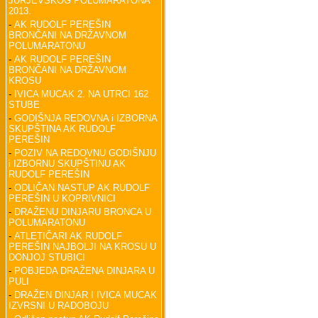
JURJEVSKOG POLUMARATONA
2013.
-
AK RUDOLF PEREŠIN
BRONČANI NA DRŽAVNOM
POLUMARATONU
-
AK RUDOLF PEREŠIN
BRONČANI NA DRŽAVNOM
KROSU
-
IVICA MUCAK 2. NA UTRCI 162
STUBE
-
GODIŠNJA REDOVNA i IZBORNA
SKUPŠTINA AK RUDOLF
PEREŠIN
-
POZIV NA REDOVNU GODIŠNJU
i IZBORNU SKUPŠTINU AK
RUDOLF PEREŠIN
-
ODLIČAN NASTUP AK RUDOLF
PEREŠIN U KOPRIVNICI
-
DRAŽENU DINJARU BRONCA U
POLUMARATONU
-
ATLETIČARI AK RUDOLF
PEREŠIN NAJBOLJI NA KROSU U
DONJOJ STUBICI
-
POBJEDA DRAŽENA DINJARA U
PULI
-
DRAŽEN DINJAR I IVICA MUCAK
IZVRSNI U RADOBOJU