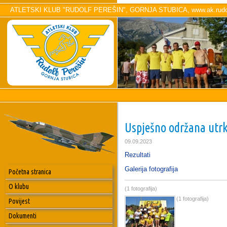
ATLETSKI KLUB "RUDOLF PEREŠIN", GORNJA STUBICA, www.ak.rudol
Uspješno održana utrka
09.09.2023
Rezultati
Galerija fotografija
Početna stranica
O klubu
(1 fotografija)
(1 fotografija)
Povijest
Dokumenti