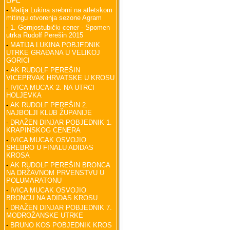
LIFE
-
Matija Lukina srebrni na atletskom
mitingu otvorenja sezone Agram
-
1. Gornjostubički cener - Spomen
utrka Rudolf Perešin 2015
-
MATIJA LUKINA POBJEDNIK
UTRKE GRAĐANA U VELIKOJ
GORICI
-
AK RUDOLF PEREŠIN
VICEPRVAK HRVATSKE U KROSU
-
IVICA MUCAK 2. NA UTRCI
HOLJEVKA
-
AK RUDOLF PEREŠIN 2.
NAJBOLJI KLUB ŽUPANIJE
-
DRAŽEN DINJAR POBJEDNIK 1.
KRAPINSKOG CENERA
-
IVICA MUCAK OSVOJIO
SREBRO U FINALU ADIDAS
KROSA
-
AK RUDOLF PEREŠIN BRONCA
NA DRŽAVNOM PRVENSTVU U
POLUMARATONU
-
IVICA MUCAK OSVOJIO
BRONCU NA ADIDAS KROSU
-
DRAŽEN DINJAR POBJEDNIK 7.
MODROŽANSKE UTRKE
-
BRUNO KOS POBJEDNIK KROS