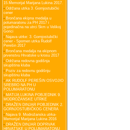
15.Memorijal Marijana Lukina 2017.
-
Održana utrka 3. Gornjostubički
cener
-
Brončana ekipna medalja u
polumaratonu za PH 2017 i
pojedinačna na utrci 5km u Velikoj
Gorici
-
Najava utrke: 3. Gornjostubički
cener - Spomen utrka Rudolf
Perešin 2017
-
Brončana medalja na ekipnom
prvenstvu Hrvatske u krosu 2017
-
Održana redovna godišnja
skupština kluba
-
Poziv za redovnu godišnju
skupštinu kluba
-
AK RUDOLF PEREŠIN OSVOJIO
SREBRO NA PH U
POLUMARATONU
-
MATIJA LUKINA POBJEDNIK 9.
MODROŽANSKE UTRKE
-
DRAŽEN DINJAR POBJEDNIK 2.
GORNJOSTUBIČKOG CENERA
-
Najava 9. Modrožanska utrka-
Memorijal Marijana Lukina 2016
-
DRAŽEN DINJAR DOPRVAK
HRVATSKE U POLUMARATONU