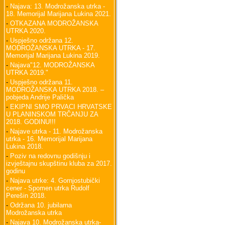
-
Najava: 13. Modrožanska utrka -
18. Memorijal Marijana Lukina 2021.
-
OTKAZANA MODROŽANSKA
UTRKA 2020.
-
Uspješno održana 12.
MODROŽANSKA UTRKA - 17.
Memorijal Marijana Lukina 2019.
-
Najava"12. MODROŽANSKA
UTRKA 2019."
-
Uspješno održana 11.
MODROŽANSKA UTRKA 2018. –
pobjeda Andrije Palička
-
EKIPNI SMO PRVACI HRVATSKE
U PLANINSKOM TRČANJU ZA
2018. GODINU!!!
-
Najave utrka - 11. Modrožanska
utrka - 16. Memorijal Marijana
Lukina 2018.
-
Poziv na redovnu godišnju i
izvještajnu skupštinu kluba za 2017.
godinu
-
Najava utrke: 4. Gornjostubički
cener - Spomen utrka Rudolf
Perešin 2018.
-
Održana 10. jubilarna
Modrožanska utrka
-
Najava 10. Modrožanska utrka-