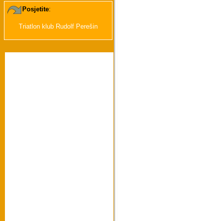
Posjetite
:
Triatlon klub Rudolf Perešin