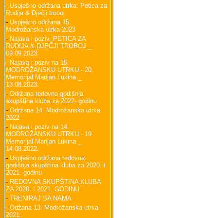
-
Uspješno održana utrka: Petica za
Rudija & Dječji troboj
-
Uspješno održana 15.
Modrožanska utrka 2023
-
Najava i poziv_PETICA ZA
RUDIJA & DJEČJI TROBOJ _
09.09.2023.
-
Najava i poziv na 15.
MODROŽANSKU UTRKU - 20.
Memorijal Marijan Lukina _
13.08.2023.
-
Održana redovna godišnja
skupština kluba za 2022- godinu
-
Održana 14. Modrožanska utrka
2022
-
Najava i poziv na 14.
MODROŽANSKU UTRKU - 19.
Memorijal Marijan Lukina _
14.08.2022.
-
Uspješno održana redovna
godišnja skupština kluba za 2020. i
2021. godinu
-
REDOVNA SKUPŠTINA KLUBA
ZA 2020. I 2021. GODINU
-
TRENIRAJ SA NAMA
-
Odžana 13. Modrožanska utrka
2021.