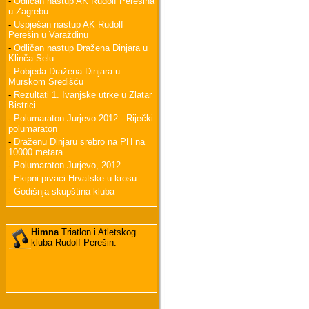
-
Odličan nastup AK Rudolf Perešina
u Zagrebu
-
Uspješan nastup AK Rudolf
Perešin u Varaždinu
-
Odličan nastup Dražena Dinjara u
Klinča Selu
-
Pobjeda Dražena Dinjara u
Murskom Središću
-
Rezultati 1. Ivanjske utrke u Zlatar
Bistrici
-
Polumaraton Jurjevo 2012 - Riječki
polumaraton
-
Draženu Dinjaru srebro na PH na
10000 metara
-
Polumaraton Jurjevo, 2012
-
Ekipni prvaci Hrvatske u krosu
-
Godišnja skupština kluba
Himna
Triatlon i Atletskog
kluba Rudolf Perešin: