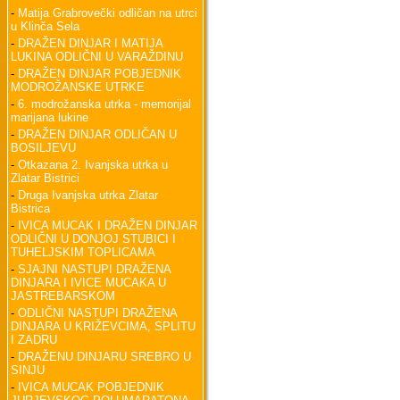
-
Matija Grabrovečki odličan na utrci
u Klinča Sela
-
DRAŽEN DINJAR I MATIJA
LUKINA ODLIČNI U VARAŽDINU
-
DRAŽEN DINJAR POBJEDNIK
MODROŽANSKE UTRKE
-
6. modrožanska utrka - memorijal
marijana lukine
-
DRAŽEN DINJAR ODLIČAN U
BOSILJEVU
-
Otkazana 2. Ivanjska utrka u
Zlatar Bistrici
-
Druga Ivanjska utrka Zlatar
Bistrica
-
IVICA MUCAK I DRAŽEN DINJAR
ODLIČNI U DONJOJ STUBICI I
TUHELJSKIM TOPLICAMA
-
SJAJNI NASTUPI DRAŽENA
DINJARA I IVICE MUCAKA U
JASTREBARSKOM
-
ODLIČNI NASTUPI DRAŽENA
DINJARA U KRIŽEVCIMA, SPLITU
I ZADRU
-
DRAŽENU DINJARU SREBRO U
SINJU
-
IVICA MUCAK POBJEDNIK