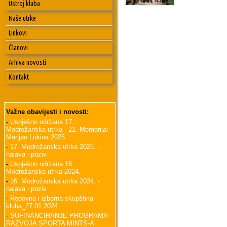
Ustroj kluba
Naše utrke
Linkovi
Članovi
Arhiva novosti
Kontakt
Važne obavijesti i novosti:
-
Uspješno održana 17.
Modrožanska utrka - 22. Memorijal
Marijan Lukina 2025.
-
17. Modrožanska utrka 2025. -
najava i poziv
-
Uspješno održana 16.
Modrožanska utrka 2024.
-
16. Modrožanska utrka 2024. -
najava i poziv
-
Redovna i izborna skupština
kluba_27.01.2024.
-
SUFINANCIRANJE PROGRAMA
RAZVOJA SPORTA MINTS-A