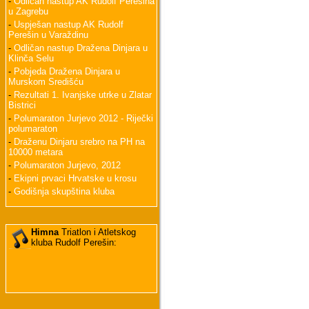
-
Odličan nastup AK Rudolf Perešina
u Zagrebu
-
Uspješan nastup AK Rudolf
Perešin u Varaždinu
-
Odličan nastup Dražena Dinjara u
Klinča Selu
-
Pobjeda Dražena Dinjara u
Murskom Središću
-
Rezultati 1. Ivanjske utrke u Zlatar
Bistrici
-
Polumaraton Jurjevo 2012 - Riječki
polumaraton
-
Draženu Dinjaru srebro na PH na
10000 metara
-
Polumaraton Jurjevo, 2012
-
Ekipni prvaci Hrvatske u krosu
-
Godišnja skupština kluba
Himna
Triatlon i Atletskog
kluba Rudolf Perešin: