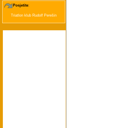
Posjetite
:
Triatlon klub Rudolf Perešin