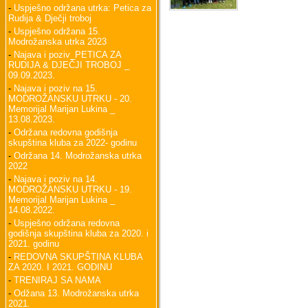
-
Uspješno održana utrka: Petica za
Rudija & Dječji troboj
-
Uspješno održana 15.
Modrožanska utrka 2023
-
Najava i poziv_PETICA ZA
RUDIJA & DJEČJI TROBOJ _
09.09.2023.
-
Najava i poziv na 15.
MODROŽANSKU UTRKU - 20.
Memorijal Marijan Lukina _
13.08.2023.
-
Održana redovna godišnja
skupština kluba za 2022- godinu
-
Održana 14. Modrožanska utrka
2022
-
Najava i poziv na 14.
MODROŽANSKU UTRKU - 19.
Memorijal Marijan Lukina _
14.08.2022.
-
Uspješno održana redovna
godišnja skupština kluba za 2020. i
2021. godinu
-
REDOVNA SKUPŠTINA KLUBA
ZA 2020. I 2021. GODINU
-
TRENIRAJ SA NAMA
-
Odžana 13. Modrožanska utrka
2021.