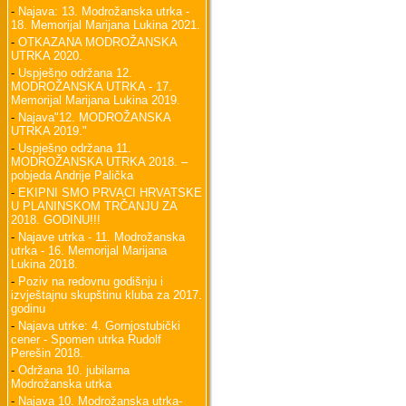
-
Najava: 13. Modrožanska utrka -
18. Memorijal Marijana Lukina 2021.
-
OTKAZANA MODROŽANSKA
UTRKA 2020.
-
Uspješno održana 12.
MODROŽANSKA UTRKA - 17.
Memorijal Marijana Lukina 2019.
-
Najava"12. MODROŽANSKA
UTRKA 2019."
-
Uspješno održana 11.
MODROŽANSKA UTRKA 2018. –
pobjeda Andrije Palička
-
EKIPNI SMO PRVACI HRVATSKE
U PLANINSKOM TRČANJU ZA
2018. GODINU!!!
-
Najave utrka - 11. Modrožanska
utrka - 16. Memorijal Marijana
Lukina 2018.
-
Poziv na redovnu godišnju i
izvještajnu skupštinu kluba za 2017.
godinu
-
Najava utrke: 4. Gornjostubički
cener - Spomen utrka Rudolf
Perešin 2018.
-
Održana 10. jubilarna
Modrožanska utrka
-
Najava 10. Modrožanska utrka-