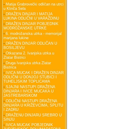
-
Matija Grabrovečki odličan na utrci
u Klinča Sela
-
DRAŽEN DINJAR I MATIJA
LUKINA ODLIČNI U VARAŽDINU
-
DRAŽEN DINJAR POBJEDNIK
MODROŽANSKE UTRKE
-
6. modrožanska utrka - memorijal
marijana lukine
-
DRAŽEN DINJAR ODLIČAN U
BOSILJEVU
-
Otkazana 2. Ivanjska utrka u
Zlatar Bistrici
-
Druga Ivanjska utrka Zlatar
Bistrica
-
IVICA MUCAK I DRAŽEN DINJAR
ODLIČNI U DONJOJ STUBICI I
TUHELJSKIM TOPLICAMA
-
SJAJNI NASTUPI DRAŽENA
DINJARA I IVICE MUCAKA U
JASTREBARSKOM
-
ODLIČNI NASTUPI DRAŽENA
DINJARA U KRIŽEVCIMA, SPLITU
I ZADRU
-
DRAŽENU DINJARU SREBRO U
SINJU
-
IVICA MUCAK POBJEDNIK