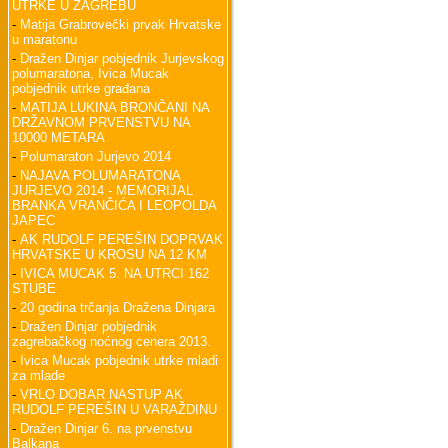
UTRKE U ZAGREBU
-
Matija Grabrovečki prvak Hrvatske
u maratonu
-
Dražen Dinjar pobjednik Jurjevskog
polumaratona, Ivica Mucak
pobjednik utrke građana
-
MATIJA LUKINA BRONČANI NA
DRŽAVNOM PRVENSTVU NA
10000 METARA
-
Polumaraton Jurjevo 2014
-
NAJAVA POLUMARATONA
JURJEVO 2014 - MEMORIJAL
BRANKA VRANČIĆA I LEOPOLDA
JAPEC
-
AK RUDOLF PEREŠIN DOPRVAK
HRVATSKE U KROSU NA 12 KM
-
IVICA MUCAK 5. NA UTRCI 162
STUBE
-
20 godina trčanja Dražena Dinjara
-
Dražen Dinjar pobjednik
zagrebačkog noćnog cenera 2013.
-
Ivica Mucak pobjednik utrke mladi
za mlade
-
VRLO DOBAR NASTUP AK
RUDOLF PEREŠIN U VARAŽDINU
-
Dražen Dinjar 6. na prvenstvu
Balkana