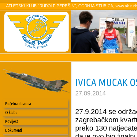
ATLETSKI KLUB "RUDOLF PEREŠIN", GORNJA STUBICA, www.ak.rudol
IVICA MUCAK O
27.09.2014
Početna stranica
27.9.2014 se održao
O klubu
zagrebačkom kvartu
Povijest
preko 130 natjecate
Dokumenti
da je ovo bio finaln