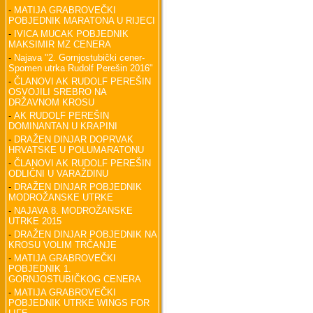
-
MATIJA GRABROVEČKI
POBJEDNIK MARATONA U RIJECI
-
IVICA MUCAK POBJEDNIK
MAKSIMIR MZ CENERA
-
Najava "2. Gornjostubički cener-
Spomen utrka Rudolf Perešin 2016"
-
ČLANOVI AK RUDOLF PEREŠIN
OSVOJILI SREBRO NA
DRŽAVNOM KROSU
-
AK RUDOLF PEREŠIN
DOMINANTAN U KRAPINI
-
DRAŽEN DINJAR DOPRVAK
HRVATSKE U POLUMARATONU
-
ČLANOVI AK RUDOLF PEREŠIN
ODLIČNI U VARAŽDINU
-
DRAŽEN DINJAR POBJEDNIK
MODROŽANSKE UTRKE
-
NAJAVA 8. MODROŽANSKE
UTRKE 2015
-
DRAŽEN DINJAR POBJEDNIK NA
KROSU VOLIM TRČANJE
-
MATIJA GRABROVEČKI
POBJEDNIK 1.
GORNJOSTUBIČKOG CENERA
-
MATIJA GRABROVEČKI
POBJEDNIK UTRKE WINGS FOR