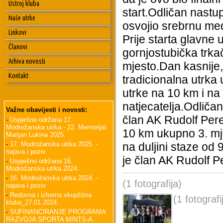
Ustroj kluba
start.Odličan nastu
Naše utrke
osvojio srebrnu med
Linkovi
Prije starta glavne
Članovi
gornjostubička trkač
Arhiva novosti
mjesto.Dan kasnije,
Kontakt
tradicionalna utrka
utrke na 10 km i na
natjecatelja.Odliča
Važne obavijesti i novosti:
član AK Rudolf Pere
-
Uspješno održana 17.
Modrožanska utrka - 22. Memorijal
10 km ukupno 3. mje
Marijan Lukina 2025.
-
17. Modrožanska utrka 2025. -
na duljini staze od
najava i poziv
je član AK Rudolf 
-
Uspješno održana 16.
Modrožanska utrka 2024.
-
16. Modrožanska utrka 2024. -
(1 fotografija)
najava i poziv
-
Redovna i izborna skupština
(1 fotografi
kluba_27.01.2024.
-
SUFINANCIRANJE PROGRAMA
RAZVOJA SPORTA MINTS-A