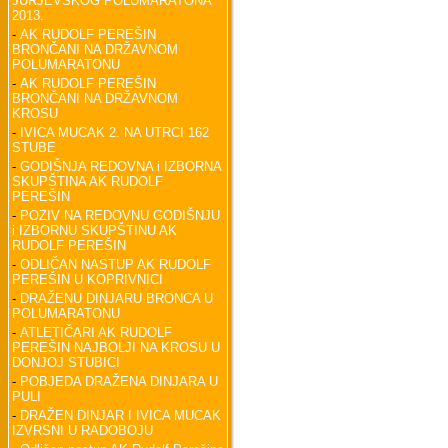
JURJEVSKOG POLUMARATONA
2013.
-
AK RUDOLF PEREŠIN
BRONČANI NA DRŽAVNOM
POLUMARATONU
-
AK RUDOLF PEREŠIN
BRONČANI NA DRŽAVNOM
KROSU
-
IVICA MUCAK 2. NA UTRCI 162
STUBE
-
GODIŠNJA REDOVNA i IZBORNA
SKUPŠTINA AK RUDOLF
PEREŠIN
-
POZIV NA REDOVNU GODIŠNJU
i IZBORNU SKUPŠTINU AK
RUDOLF PEREŠIN
-
ODLIČAN NASTUP AK RUDOLF
PEREŠIN U KOPRIVNICI
-
DRAŽENU DINJARU BRONCA U
POLUMARATONU
-
ATLETIČARI AK RUDOLF
PEREŠIN NAJBOLJI NA KROSU U
DONJOJ STUBICI
-
POBJEDA DRAŽENA DINJARA U
PULI
-
DRAŽEN DINJAR I IVICA MUCAK
IZVRSNI U RADOBOJU