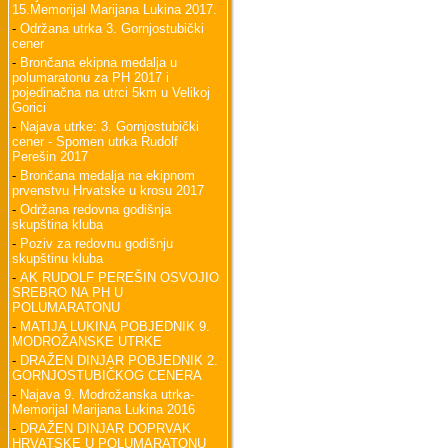
15.Memorijal Marijana Lukina 2017.
-
Održana utrka 3. Gornjostubički
cener
-
Brončana ekipna medalja u
polumaratonu za PH 2017 i
pojedinačna na utrci 5km u Velikoj
Gorici
-
Najava utrke: 3. Gornjostubički
cener - Spomen utrka Rudolf
Perešin 2017
-
Brončana medalja na ekipnom
prvenstvu Hrvatske u krosu 2017
-
Održana redovna godišnja
skupština kluba
-
Poziv za redovnu godišnju
skupštinu kluba
-
AK RUDOLF PEREŠIN OSVOJIO
SREBRO NA PH U
POLUMARATONU
-
MATIJA LUKINA POBJEDNIK 9.
MODROŽANSKE UTRKE
-
DRAŽEN DINJAR POBJEDNIK 2.
GORNJOSTUBIČKOG CENERA
-
Najava 9. Modrožanska utrka-
Memorijal Marijana Lukina 2016
-
DRAŽEN DINJAR DOPRVAK
HRVATSKE U POLUMARATONU