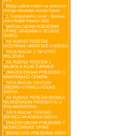
LIFE
-
Matija Lukina srebrni na atletskom
mitingu otvorenja sezone Agram
-
1. Gornjostubički cener - Spomen
utrka Rudolf Perešin 2015
-
MATIJA LUKINA POBJEDNIK
UTRKE GRAĐANA U VELIKOJ
GORICI
-
AK RUDOLF PEREŠIN
VICEPRVAK HRVATSKE U KROSU
-
IVICA MUCAK 2. NA UTRCI
HOLJEVKA
-
AK RUDOLF PEREŠIN 2.
NAJBOLJI KLUB ŽUPANIJE
-
DRAŽEN DINJAR POBJEDNIK 1.
KRAPINSKOG CENERA
-
IVICA MUCAK OSVOJIO
SREBRO U FINALU ADIDAS
KROSA
-
AK RUDOLF PEREŠIN BRONCA
NA DRŽAVNOM PRVENSTVU U
POLUMARATONU
-
IVICA MUCAK OSVOJIO
BRONCU NA ADIDAS KROSU
-
DRAŽEN DINJAR POBJEDNIK 7.
MODROŽANSKE UTRKE
-
BRUNO KOS POBJEDNIK KROS