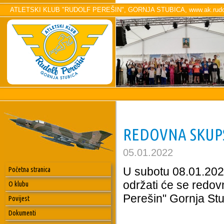
ATLETSKI KLUB "RUDOLF PEREŠIN", GORNJA STUBICA, www.ak.rudol
REDOVNA SKUPŠT
05.01.2022
U subotu 08.01.2022
Početna stranica
održati će se
redovn
O klubu
Perešin" Gornja Stu
Povijest
Dokumenti