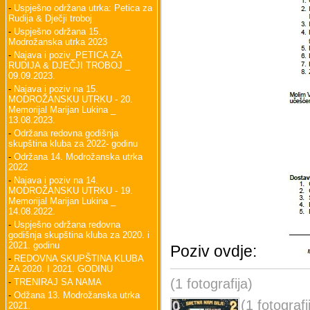
-
Uspješno održana utrka: Petica za
Rudija & Dječji troboj
-
Uspješno održana 15.
Modrožanska utrka 2023
-
Najava i poziv_PETICA ZA
RUDIJA & DJEČJI TROBOJ _
09.09.2023.
-
Najava i poziv na 15.
MODROŽANSKU UTRKU - 20.
Memorijal Marijan Lukina _
13.08.2023.
-
Održana redovna godišnja
skupština kluba za 2022- godinu
-
Održana 14. Modrožanska utrka
2022
-
Najava i poziv na 14.
MODROŽANSKU UTRKU - 19.
Memorijal Marijan Lukina _
14.08.2022.
-
Uspješno održana redovna
godišnja skupština kluba za 2020. i
2021. godinu
Poziv ovdje:
-
REDOVNA SKUPŠTINA KLUBA
ZA 2020. I 2021. GODINU
(1 fotografija)
-
TRENIRAJ SA NAMA
-
Odžana 13. Modrožanska utrka
(1 fotografi
2021.