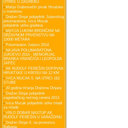
UTRKE U ZAGREBU
-
Matija Grabrovečki prvak Hrvatske
u maratonu
-
Dražen Dinjar pobjednik Jurjevskog
polumaratona, Ivica Mucak
pobjednik utrke građana
-
MATIJA LUKINA BRONČANI NA
DRŽAVNOM PRVENSTVU NA
10000 METARA
-
Polumaraton Jurjevo 2014
-
NAJAVA POLUMARATONA
JURJEVO 2014 - MEMORIJAL
BRANKA VRANČIĆA I LEOPOLDA
JAPEC
-
AK RUDOLF PEREŠIN DOPRVAK
HRVATSKE U KROSU NA 12 KM
-
IVICA MUCAK 5. NA UTRCI 162
STUBE
-
20 godina trčanja Dražena Dinjara
-
Dražen Dinjar pobjednik
zagrebačkog noćnog cenera 2013.
-
Ivica Mucak pobjednik utrke mladi
za mlade
-
VRLO DOBAR NASTUP AK
RUDOLF PEREŠIN U VARAŽDINU
-
Dražen Dinjar 6. na prvenstvu
Balkana