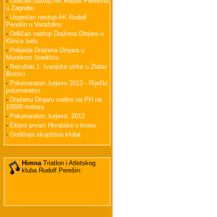
-
Odličan nastup AK Rudolf Perešina
u Zagrebu
-
Uspješan nastup AK Rudolf
Perešin u Varaždinu
-
Odličan nastup Dražena Dinjara u
Klinča Selu
-
Pobjeda Dražena Dinjara u
Murskom Središću
-
Rezultati 1. Ivanjske utrke u Zlatar
Bistrici
-
Polumaraton Jurjevo 2012 - Riječki
polumaraton
-
Draženu Dinjaru srebro na PH na
10000 metara
-
Polumaraton Jurjevo, 2012
-
Ekipni prvaci Hrvatske u krosu
-
Godišnja skupština kluba
Himna
Triatlon i Atletskog
kluba Rudolf Perešin: