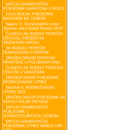
-
MATIJA GRABROVEČKI
POBJEDNIK MARATONA U RIJECI
-
IVICA MUCAK POBJEDNIK
MAKSIMIR MZ CENERA
-
Najava "2. Gornjostubički cener-
Spomen utrka Rudolf Perešin 2016"
-
ČLANOVI AK RUDOLF PEREŠIN
OSVOJILI SREBRO NA
DRŽAVNOM KROSU
-
AK RUDOLF PEREŠIN
DOMINANTAN U KRAPINI
-
DRAŽEN DINJAR DOPRVAK
HRVATSKE U POLUMARATONU
-
ČLANOVI AK RUDOLF PEREŠIN
ODLIČNI U VARAŽDINU
-
DRAŽEN DINJAR POBJEDNIK
MODROŽANSKE UTRKE
-
NAJAVA 8. MODROŽANSKE
UTRKE 2015
-
DRAŽEN DINJAR POBJEDNIK NA
KROSU VOLIM TRČANJE
-
MATIJA GRABROVEČKI
POBJEDNIK 1.
GORNJOSTUBIČKOG CENERA
-
MATIJA GRABROVEČKI
POBJEDNIK UTRKE WINGS FOR