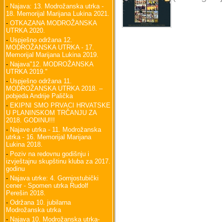
-
Najava: 13. Modrožanska utrka -
18. Memorijal Marijana Lukina 2021.
-
OTKAZANA MODROŽANSKA
UTRKA 2020.
-
Uspješno održana 12.
MODROŽANSKA UTRKA - 17.
Memorijal Marijana Lukina 2019.
-
Najava"12. MODROŽANSKA
UTRKA 2019."
-
Uspješno održana 11.
MODROŽANSKA UTRKA 2018. –
pobjeda Andrije Palička
-
EKIPNI SMO PRVACI HRVATSKE
U PLANINSKOM TRČANJU ZA
2018. GODINU!!!
-
Najave utrka - 11. Modrožanska
utrka - 16. Memorijal Marijana
Lukina 2018.
-
Poziv na redovnu godišnju i
izvještajnu skupštinu kluba za 2017.
godinu
-
Najava utrke: 4. Gornjostubički
cener - Spomen utrka Rudolf
Perešin 2018.
-
Održana 10. jubilarna
Modrožanska utrka
-
Najava 10. Modrožanska utrka-