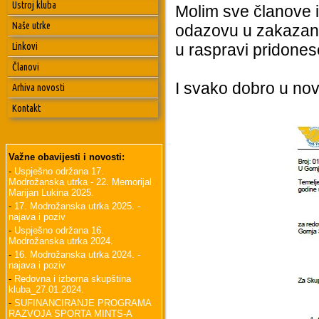
Ustroj kluba
Molim sve članove i
Naše utrke
odazovu u zakazano
Linkovi
u raspravi pridone
Članovi
I svako dobro u nov
Arhiva novosti
Kontakt
Važne obavijesti i novosti:
-
Uspješno održana 17.
Modrožanska utrka - 22. Memorijal
Marijan Lukina 2025.
-
17. Modrožanska utrka 2025. -
najava i poziv
-
Uspješno održana 16.
Modrožanska utrka 2024.
-
16. Modrožanska utrka 2024. -
najava i poziv
-
Redovna i izborna skupština
kluba_27.01.2024.
-
SUFINANCIRANJE PROGRAMA
RAZVOJA SPORTA MINTS-A