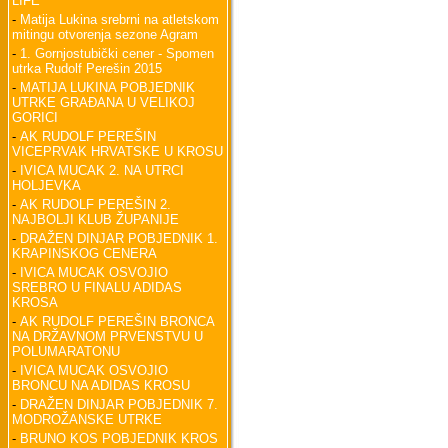
LIFE
-
Matija Lukina srebrni na atletskom
mitingu otvorenja sezone Agram
-
1. Gornjostubički cener - Spomen
utrka Rudolf Perešin 2015
-
MATIJA LUKINA POBJEDNIK
UTRKE GRAĐANA U VELIKOJ
GORICI
-
AK RUDOLF PEREŠIN
VICEPRVAK HRVATSKE U KROSU
-
IVICA MUCAK 2. NA UTRCI
HOLJEVKA
-
AK RUDOLF PEREŠIN 2.
NAJBOLJI KLUB ŽUPANIJE
-
DRAŽEN DINJAR POBJEDNIK 1.
KRAPINSKOG CENERA
-
IVICA MUCAK OSVOJIO
SREBRO U FINALU ADIDAS
KROSA
-
AK RUDOLF PEREŠIN BRONCA
NA DRŽAVNOM PRVENSTVU U
POLUMARATONU
-
IVICA MUCAK OSVOJIO
BRONCU NA ADIDAS KROSU
-
DRAŽEN DINJAR POBJEDNIK 7.
MODROŽANSKE UTRKE
-
BRUNO KOS POBJEDNIK KROS