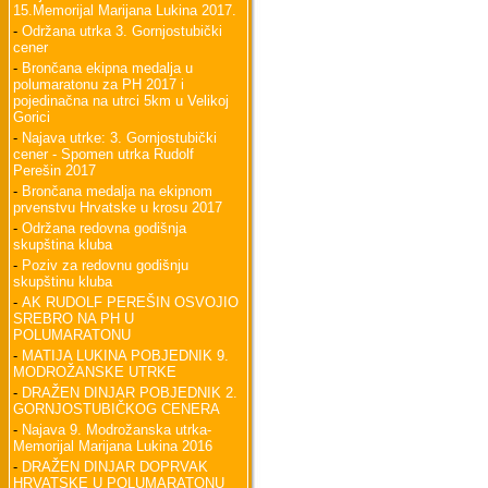
15.Memorijal Marijana Lukina 2017.
-
Održana utrka 3. Gornjostubički
cener
-
Brončana ekipna medalja u
polumaratonu za PH 2017 i
pojedinačna na utrci 5km u Velikoj
Gorici
-
Najava utrke: 3. Gornjostubički
cener - Spomen utrka Rudolf
Perešin 2017
-
Brončana medalja na ekipnom
prvenstvu Hrvatske u krosu 2017
-
Održana redovna godišnja
skupština kluba
-
Poziv za redovnu godišnju
skupštinu kluba
-
AK RUDOLF PEREŠIN OSVOJIO
SREBRO NA PH U
POLUMARATONU
-
MATIJA LUKINA POBJEDNIK 9.
MODROŽANSKE UTRKE
-
DRAŽEN DINJAR POBJEDNIK 2.
GORNJOSTUBIČKOG CENERA
-
Najava 9. Modrožanska utrka-
Memorijal Marijana Lukina 2016
-
DRAŽEN DINJAR DOPRVAK
HRVATSKE U POLUMARATONU