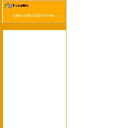
Posjetite
:
Triatlon klub Rudolf Perešin