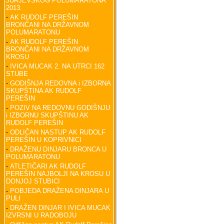
JURJEVSKOG POLUMARATONA
2013.
-
AK RUDOLF PEREŠIN
BRONČANI NA DRŽAVNOM
POLUMARATONU
-
AK RUDOLF PEREŠIN
BRONČANI NA DRŽAVNOM
KROSU
-
IVICA MUCAK 2. NA UTRCI 162
STUBE
-
GODIŠNJA REDOVNA i IZBORNA
SKUPŠTINA AK RUDOLF
PEREŠIN
-
POZIV NA REDOVNU GODIŠNJU
i IZBORNU SKUPŠTINU AK
RUDOLF PEREŠIN
-
ODLIČAN NASTUP AK RUDOLF
PEREŠIN U KOPRIVNICI
-
DRAŽENU DINJARU BRONCA U
POLUMARATONU
-
ATLETIČARI AK RUDOLF
PEREŠIN NAJBOLJI NA KROSU U
DONJOJ STUBICI
-
POBJEDA DRAŽENA DINJARA U
PULI
-
DRAŽEN DINJAR I IVICA MUCAK
IZVRSNI U RADOBOJU