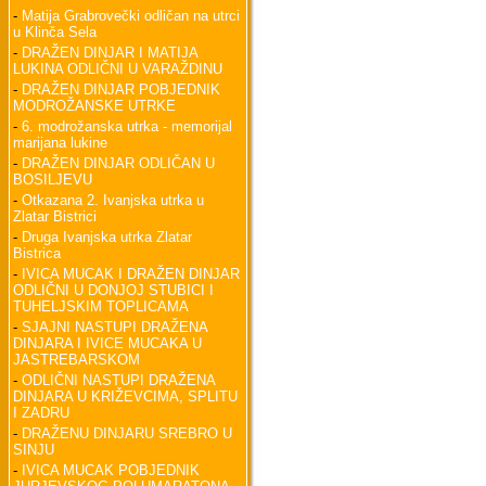
-
Matija Grabrovečki odličan na utrci
u Klinča Sela
-
DRAŽEN DINJAR I MATIJA
LUKINA ODLIČNI U VARAŽDINU
-
DRAŽEN DINJAR POBJEDNIK
MODROŽANSKE UTRKE
-
6. modrožanska utrka - memorijal
marijana lukine
-
DRAŽEN DINJAR ODLIČAN U
BOSILJEVU
-
Otkazana 2. Ivanjska utrka u
Zlatar Bistrici
-
Druga Ivanjska utrka Zlatar
Bistrica
-
IVICA MUCAK I DRAŽEN DINJAR
ODLIČNI U DONJOJ STUBICI I
TUHELJSKIM TOPLICAMA
-
SJAJNI NASTUPI DRAŽENA
DINJARA I IVICE MUCAKA U
JASTREBARSKOM
-
ODLIČNI NASTUPI DRAŽENA
DINJARA U KRIŽEVCIMA, SPLITU
I ZADRU
-
DRAŽENU DINJARU SREBRO U
SINJU
-
IVICA MUCAK POBJEDNIK